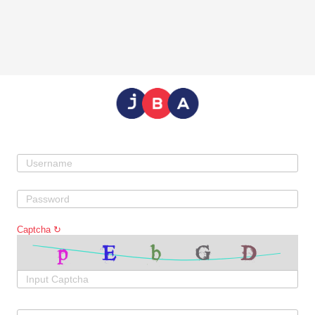
Captcha
↻